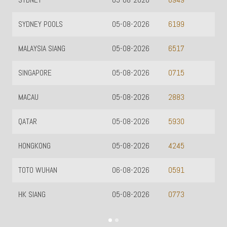
6949
-08-2026
TOTOMACAU 1300
05-08-20
6199
-08-2026
TOTOMACAU 1600
05-08-20
6517
-08-2026
TOTOMACAU 1900
05-08-20
0715
-08-2026
TOTOMACAU 2200
05-08-20
2883
-08-2026
5930
-08-2026
4245
-08-2026
0591
-08-2026
0773