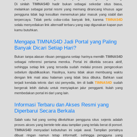
Di sinilah
TIMNAS4D
hadir bukan sebagai sekedar situs biasa,
melainkan sebagai portal resmi yang memang dirancang khusus agar
pengguna tidak lagi kesulitan menemukan jalur masuk yang stabil dan
terpercaya. Tidak perlu coba-coba banyak link, karena
TIMNAS4D
selalu menyediakan link alternatif terbaru yang siap digunakan kapan pun
kamu butuhkan.
Mengapa TIMNAS4D Jadi Portal yang Paling
Banyak Dicari Setiap Hari?
Bukan tanpa alasan ribuan pengguna setiap harinya memilih
TIMNAS4D
sebagai referensi pertama mereka. Portal ini dikelola secara aktif,
sehingga setiap link yang tersedia sudah melalui proses pengecekan
sebelum dipublikasikan. Hasilnya, kamu tidak akan membuang waktu
dengan link mati atau halaman yang tidak bisa dibuka. Bahkan saat
terjadi kendala teknis dari sisi penyedia, tim di balik
TIMNAS4D
sudah
bergerak lebih dahulu untuk menyiapkan jalur pengganti. Itulah yang
membedakan portal ini dari yang lain.
Informasi Terbaru dan Akses Resmi yang
Diperbarui Secara Berkala
Salah satu hal yang sering dikeluhkan pengguna situs sejenis adalah
proses akses yang bertele-tele atau tampilan yang terlalu berat di ponsel.
TIMNAS4D
menyadari kebutuhan ini sejak awal. Tampilan portalnya
dibuat ringan namun tetap informatif, sehingga pengguna yang