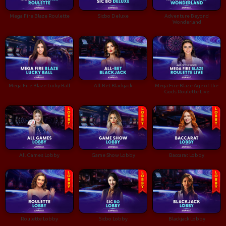
Mega Fire Blaze Roulette
Sicbo Deluxe
Adventure Beyond
Wonderland
Mega Fire Blaze Lucky Ball
All-Bet Blackjack
Mega Fire Blaze Age of the
Gods Roulette Live
All Games Lobby
Game Show Lobby
Baccarat Lobby
Roulette Lobby
Sicbo Lobby
Blackjack Lobby