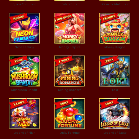
Space Conquest
Safari Blitz
Oceanic Melodies
Neon Fantasy
Money Empire
Money Dragon
Mushroom Bandit
Mining Bonanza
Loki
Legend of Nian
Lucky Fortune
Legend of Eagle