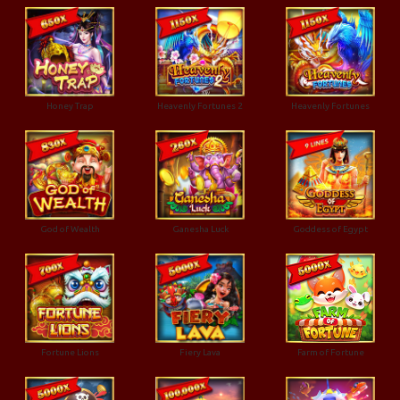
Honey Trap
Heavenly Fortunes 2
Heavenly Fortunes
God of Wealth
Ganesha Luck
Goddess of Egypt
Fortune Lions
Fiery Lava
Farm of Fortune