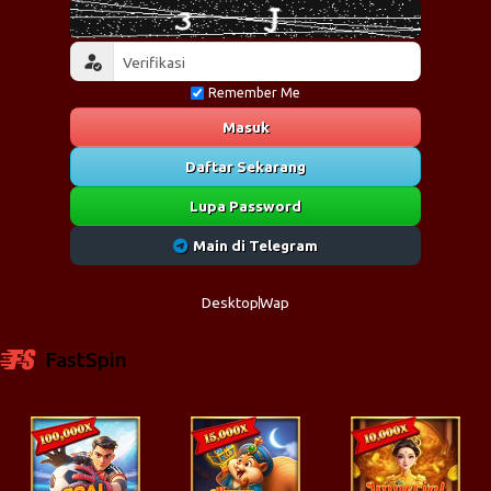
Remember Me
Masuk
Daftar Sekarang
Lupa Password
Main di Telegram
Desktop
Wap
FastSpin