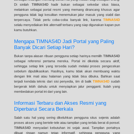
Di sinilah
TIMNAS4D
hadir bukan sebagai sekedar situs biasa,
melainkan sebagai portal resmi yang memang dirancang khusus agar
pengguna tidak lagi kesulitan menemukan jalur masuk yang stabil dan
terpercaya. Tidak perlu coba-coba banyak link, karena
TIMNAS4D
selalu menyediakan link alternatif terbaru yang siap digunakan kapan pun
kamu butuhkan.
Mengapa TIMNAS4D Jadi Portal yang Paling
Banyak Dicari Setiap Hari?
Bukan tanpa alasan ribuan pengguna setiap harinya memilih
TIMNAS4D
sebagai referensi pertama mereka. Portal ini dikelola secara aktif,
sehingga setiap link yang tersedia sudah melalui proses pengecekan
sebelum dipublikasikan. Hasilnya, kamu tidak akan membuang waktu
dengan link mati atau halaman yang tidak bisa dibuka. Bahkan saat
terjadi kendala teknis dari sisi penyedia, tim di balik
TIMNAS4D
sudah
bergerak lebih dahulu untuk menyiapkan jalur pengganti. Itulah yang
membedakan portal ini dari yang lain.
Informasi Terbaru dan Akses Resmi yang
Diperbarui Secara Berkala
Salah satu hal yang sering dikeluhkan pengguna situs sejenis adalah
proses akses yang bertele-tele atau tampilan yang terlalu berat di ponsel.
TIMNAS4D
menyadari kebutuhan ini sejak awal. Tampilan portalnya
dibuat ringan namun tetap informatif, sehingga pengguna yang