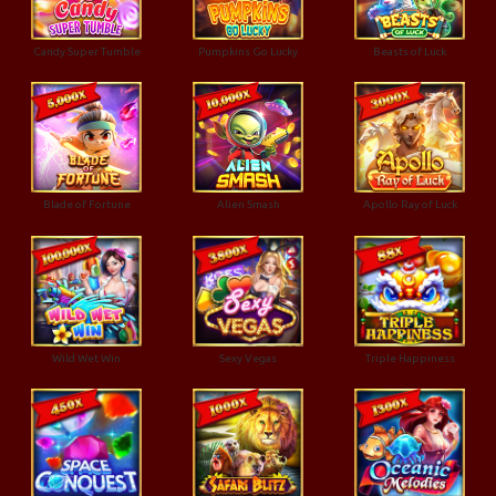
Candy Super Tumble
Pumpkins Go Lucky
Beasts of Luck
Blade of Fortune
Alien Smash
Apollo Ray of Luck
Wild Wet Win
Sexy Vegas
Triple Happiness